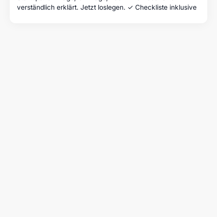
verständlich erklärt. Jetzt loslegen. ✓ Checkliste inklusive
FAQ: Website erstellen lassen
Was kostet es, eine Website
erstellen zu lassen?
Der Preis hängt vom Umfang deines Projekts
ab. KMU-Websites starten bei uns ab 10'000
CHF – inklusive Strategie, individuelles Design
und Entwicklung in Webflow. Für Websites mit
mehreren Services, Branchenseiten oder
erweiterten Funktionen rechne mit ab 20'000
CHF. Websites mit starkem SEO-Fokus,
komplexer Conversion-Optimierung oder